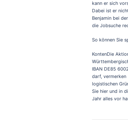
kann er sich vors
Dabei ist er nic
Benjamin bei de
die Jobsuche re
So können Sie 
KontenDie Aktion
Württembergisc
IBAN DE85 6002 
darf, vermerken
logistischen Grü
Sie hier und in 
Jahr alles vor ha
Beitra