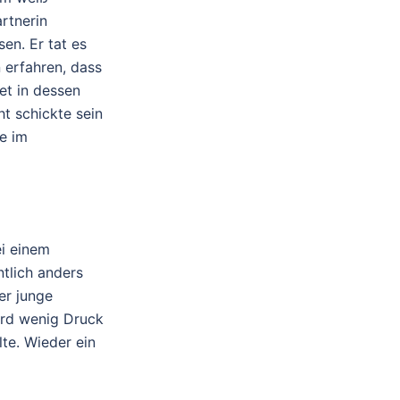
artnerin
en. Er tat es
n erfahren, dass
et in dessen
 schickte sein
e im
ei einem
ntlich anders
er junge
ird wenig Druck
lte. Wieder ein