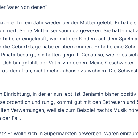
 der Vater von denen“
be er für ein Jahr wieder bei der Mutter gelebt. Er habe si
mmert. Seine Mutter sei kaum da gewesen. Sie hatte mal w
 habe er eingekauft, war mit den Kindern auf dem Spielplat
h die Geburtstage habe er übernommen. Er habe eine Schni
 Piñata besorgt, sie hätten gegrillt. Genau so, wie er es sich
 „Ich bin gefühlt der Vater von denen. Meine Geschwister l
 trotzdem froh, nicht mehr zuhause zu wohnen. Die Schweste
n Einrichtung, in der er nun lebt, ist Benjamin bisher positiv
ise ordentlich und ruhig, kommt gut mit den Betreuern und 
alten Verwarnungen, weil sie zum Beispiel nachts Musik hör
 der Fall.
at? Er wolle sich in Supermärkten bewerben. Waren einräu