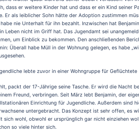
ch, dass er weitere Kinder hat und dass er ein Kind seiner P
e. Er als leiblicher Sohn hätte der Adoption zustimmen müss
r habe nie Unterhalt für ihn bezahlt. Inzwischen hat Benjami
in Leben nicht im Griff hat. Das Jugendamt sei unangemeld
n, um Einblick zu bekommen. Den anschließenden Bericht
in: Überall habe Müll in der Wohnung gelegen, es habe „wi
ausgesehen.
gendliche lebte zuvor in einer Wohngruppe für Geflüchtete
lt, packt der 17-Jährige seine Tasche. Er wird die Nacht b
 einem Freund, verbringen. Seit März lebt Benjamin, der eige
vollstationären Einrichtung für Jugendliche. Außerdem sind hi
wachsene untergebracht. Das Konzept ist sehr offen, es w
lt sich wohl, obwohl er ursprünglich gar nicht einziehen wol
hon so viele hinter sich.