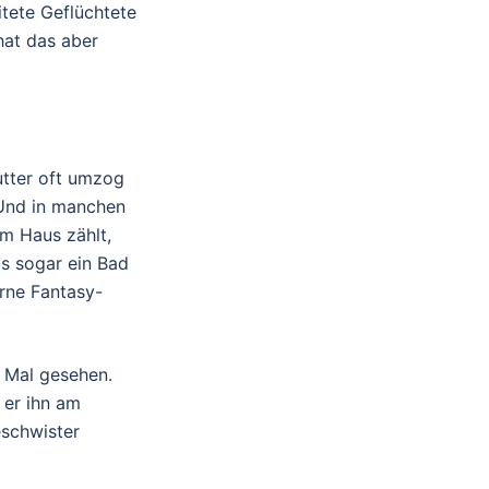
itete Geflüchtete
hat das aber
utter oft umzog
 Und in manchen
im Haus zählt,
s sogar ein Bad
erne Fantasy-
e Mal gesehen.
e er ihn am
eschwister