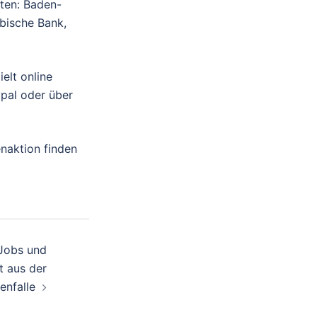
uten: Baden-
bische Bank,
elt online
ypal oder über
enaktion finden
 Jobs und
 aus der
enfalle