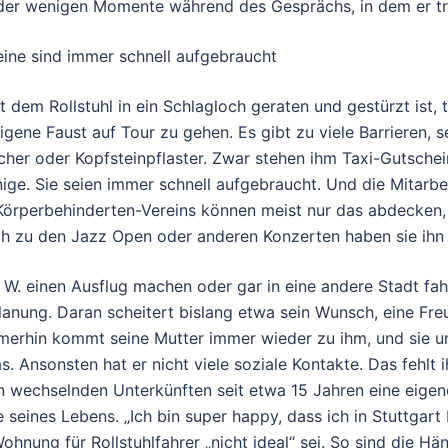
 der wenigen Momente während des Gesprächs, in dem er tra
eine sind immer schnell aufgebraucht
t dem Rollstuhl in ein Schlagloch geraten und gestürzt ist, t
igene Faust auf Tour zu gehen. Es gibt zu viele Barrieren, s
cher oder Kopfsteinpflaster. Zwar stehen ihm Taxi-Gutschei
nige. Sie seien immer schnell aufgebraucht. Und die Mitarbe
 Körperbehinderten-Vereins können meist nur das abdecken
ch zu den Jazz Open oder anderen Konzerten haben sie ihn 
W. einen Ausflug machen oder gar in eine andere Stadt fah
anung. Daran scheitert bislang etwa sein Wunsch, eine Fre
merhin kommt seine Mutter immer wieder zu ihm, und sie 
 Ansonsten hat er nicht viele soziale Kontakte. Das fehlt i
den wechselnden Unterkünften seit etwa 15 Jahren eine eig
 seines Lebens. „Ich bin super happy, dass ich in Stuttgart b
hnung für Rollstuhlfahrer „nicht ideal“ sei. So sind die H