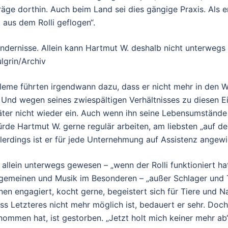
äge dorthin. Auch beim Land sei dies gängige Praxis. Als e
t aus dem Rolli geflogen“.
indernisse. Allein kann Hartmut W. deshalb nicht unterwegs 
lgrin/Archiv
leme führten irgendwann dazu, dass er nicht mehr in den W
 Und wegen seines zwiespältigen Verhältnisses zu diesen E
äter nicht wieder ein. Auch wenn ihn seine Lebensumständ
rde Hartmut W. gerne regulär arbeiten, am liebsten „auf d
llerdings ist er für jede Unternehmung auf Assistenz angewi
el allein unterwegs gewesen – „wenn der Rolli funktioniert ha
lgemeinen und Musik im Besonderen – „außer Schlager und T
nen engagiert, kocht gerne, begeistert sich für Tiere und N
s Letzteres nicht mehr möglich ist, bedauert er sehr. Doch
ommen hat, ist gestorben. „Jetzt holt mich keiner mehr ab