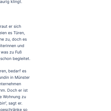
urig klingt.
raut er sich
eien es Türen,
ne zu, doch es
iterinnen und
, was zu Fuß
schon begleitet.
ren, bedarf es
undin in Münster
unternehmen
hm. Doch er ist
ene Wohnung zu
in“, sagt er.
ängeschränke so