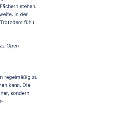
 Fächern stehen.
eite. In der
 Trotzdem fühlt
azz Open
hn regelmäßig zu
men kann. Die
ner, sondern
r-