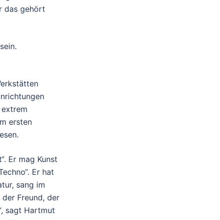
r das gehört
sein.
erkstätten
inrichtungen
e extrem
em ersten
esen.
t“. Er mag Kunst
echno“. Er hat
atur, sang im
 der Freund, der
“, sagt Hartmut