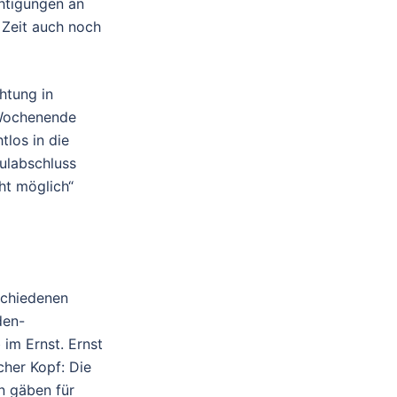
chtigungen an
 Zeit auch noch
chtung in
 Wochenende
tlos in die
hulabschluss
ht möglich“
schiedenen
den-
 im Ernst. Ernst
cher Kopf: Die
en gäben für