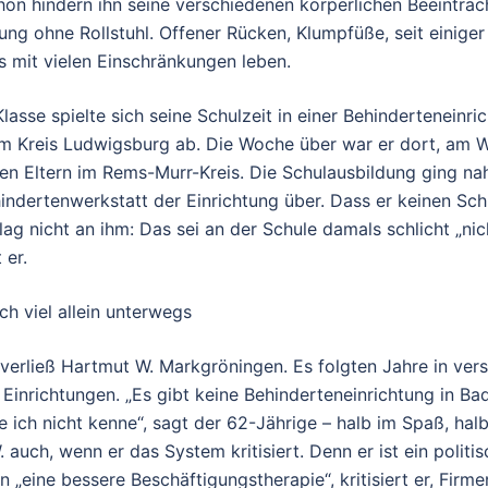
hon hindern ihn seine verschiedenen körperlichen Beeinträ
ng ohne Rollstuhl. Offener Rücken, Klumpfüße, seit einiger
s mit vielen Einschränkungen leben.
lasse spielte sich seine Schulzeit in einer Behinderteneinri
m Kreis Ludwigsburg ab. Die Woche über war er dort, am
en Eltern im Rems-Murr-Kreis. Die Schulausbildung ging nah
hindertenwerkstatt der Einrichtung über. Dass er keinen Sc
ag nicht an ihm: Das sei an der Schule damals schlicht „nic
 er.
ch viel allein unterwegs
verließ Hartmut W. Markgröningen. Es folgten Jahre in ver
Einrichtungen. „Es gibt keine Behinderteneinrichtung in Ba
 ich nicht kenne“, sagt der 62-Jährige – halb im Spaß, halb
 auch, wenn er das System kritisiert. Denn er ist ein politis
n „eine bessere Beschäftigungstherapie“, kritisiert er, Firm