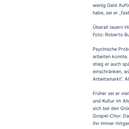
wenig Geld Auftr
habe, sei er „fas
Überall lauern H
Foto: Roberto Bu
Psychische Prob
arbeiten konnte.
stieg er auch sp
einschränken, wü
Arbeitsmarkt“. A
Früher sei er vi
und Kultur im Al
sich bei den Grü
Gospel-Chor. Das
ihn immer mitgen