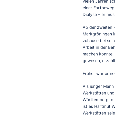
vielen Jahren sc
einer Fortbewegu
Dialyse – er mus
Ab der zweiten K
Markgröningen i
zuhause bei sein
Arbeit in der Be
machen konnte, l
gewesen, erzählt
Früher war er no
Als junger Mann 
Werkstätten und 
Württemberg, die
ist es Hartmut W.
Werkstätten seie