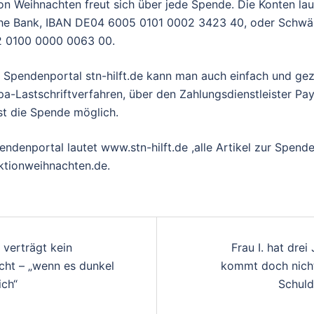
n Weihnachten freut sich über jede Spende. Die Konten la
he Bank, IBAN DE04 6005 0101 0002 3423 40, oder Schwä
 0100 0000 0063 00.
Spendenportal stn-hilft.de kann man auch einfach und gezi
a-Lastschriftverfahren, über den Zahlungsdienstleister Pa
ist die Spende möglich.
ndenportal lautet www.stn-hilft.de ,alle Artikel zur Spend
ktionweihnachten.de.
gsnavigation
 verträgt kein
Frau I. hat drei
cht – „wenn es dunkel
kommt doch nicht
ich“
Schuld