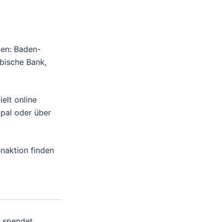
ten: Baden-
bische Bank,
elt online
ypal oder über
enaktion finden
t spendet