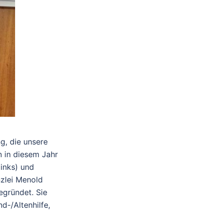
g, die unsere
 in diesem Jahr
inks) und
nzlei Menold
egründet. Sie
d-/Altenhilfe,