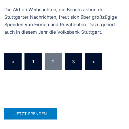
Die Aktion Weihnachten, die Benefizaktion der
Stuttgarter Nachrichten, freut sich über großzügige
Spenden von Firmen und Privatleuten. Dazu gehört
auch in diesem Jahr die Volksbank Stuttgart.
Seitennummerierung
<
1
2
3
>
der
Beiträge
JETZT SPENDEN