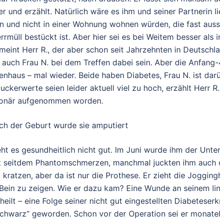
er und erzählt. Natürlich wäre es ihm und seiner Partnerin l
n und nicht in einer Wohnung wohnen würden, die fast aussc
müll bestückt ist. Aber hier sei es bei Weitem besser als 
eint Herr R., der aber schon seit Jahrzehnten in Deutschla
e auch Frau N. bei dem Treffen dabei sein. Aber die Anfang-
nhaus – mal wieder. Beide haben Diabetes, Frau N. ist dar
uckerwerte seien leider aktuell viel zu hoch, erzählt Herr R.
tionär aufgenommen worden.
h der Geburt wurde sie amputiert
ht es gesundheitlich nicht gut. Im Juni wurde ihm der Unte
at seitdem Phantomschmerzen, manchmal juckten ihm auch d
u kratzen, aber da ist nur die Prothese. Er zieht die Joggi
 Bein zu zeigen. Wie er dazu kam? Eine Wunde an seinem li
rheilt – eine Folge seiner nicht gut eingestellten Diabeteser
 schwarz“ geworden. Schon vor der Operation sei er monat