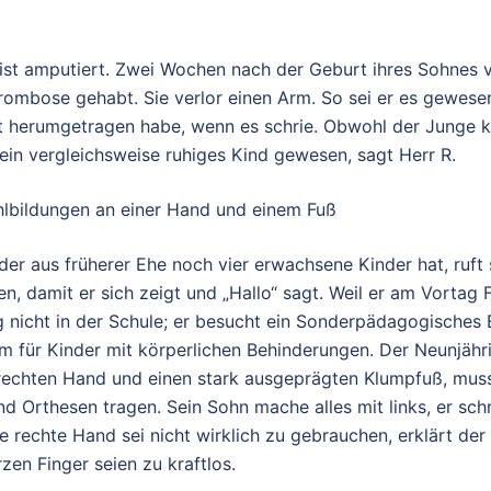
 ist amputiert. Zwei Wochen nach der Geburt ihres Sohnes 
rombose gehabt. Sie verlor einen Arm. So sei er es gewese
it herumgetragen habe, wenn es schrie. Obwohl der Junge k
 ein vergleichsweise ruhiges Kind gewesen, sagt Herr R.
hlbildungen an einer Hand und einem Fuß
der aus früherer Ehe noch vier erwachsene Kinder hat, ruft
n, damit er sich zeigt und „Hallo“ sagt. Weil er am Vortag Fi
 nicht in der Schule; er besucht ein Sonderpädagogisches 
 für Kinder mit körperlichen Behinderungen. Der Neunjähri
 rechten Hand und einen stark ausgeprägten Klumpfuß, mus
d Orthesen tragen. Sein Sohn mache alles mit links, er schre
die rechte Hand sei nicht wirklich zu gebrauchen, erklärt der
en Finger seien zu kraftlos.