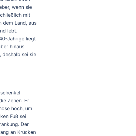
ieber, wenn sie
hließlich mit
in dem Land, aus
nd lebt.
40-Jährige liegt
über hinaus
, deshalb sei sie
rschenkel
ie Zehen. Er
nghose hoch, um
nken Fuß sei
krankung. Der
elang an Krücken