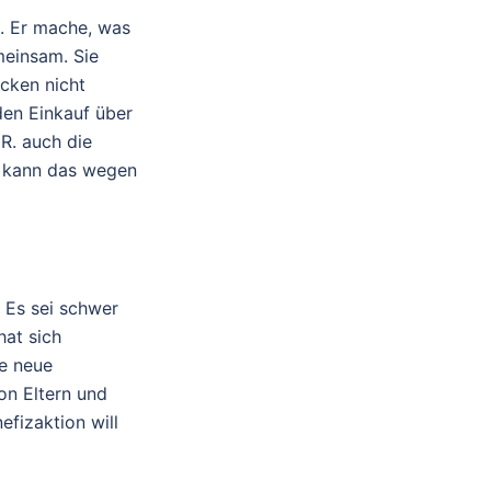
g. Er mache, was
meinsam. Sie
cken nicht
 den Einkauf über
R. auch die
. kann das wegen
. Es sei schwer
hat sich
ne neue
on Eltern und
efizaktion will