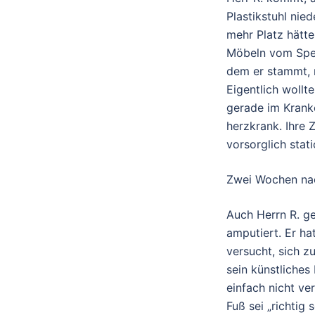
Plastikstuhl nied
mehr Platz hätte
Möbeln vom Sperr
dem er stammt, m
Eigentlich wollt
gerade im Kranke
herzkrank. Ihre Z
vorsorglich sta
Zwei Wochen nac
Auch Herrn R. ge
amputiert. Er h
versucht, sich z
sein künstliches
einfach nicht ve
Fuß sei „richtig