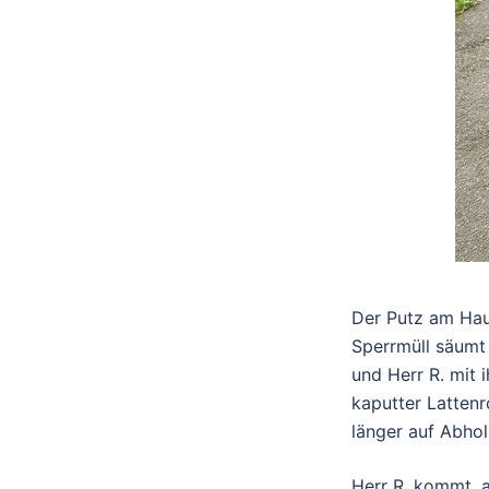
Der Putz am Haus
Sperrmüll säumt 
und Herr R. mit 
kaputter Lattenr
länger auf Abhol
Herr R. kommt, a