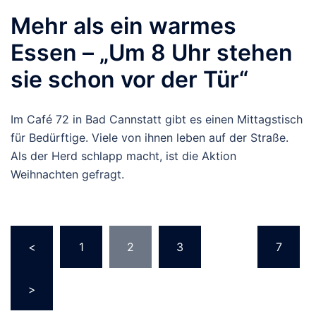
Mehr als ein warmes
Essen – „Um 8 Uhr stehen
sie schon vor der Tür“
Im Café 72 in Bad Cannstatt gibt es einen Mittagstisch
für Bedürftige. Viele von ihnen leben auf der Straße.
Als der Herd schlapp macht, ist die Aktion
Weihnachten gefragt.
Seitennummerierung
<
1
2
3
…
7
der
Beiträge
>